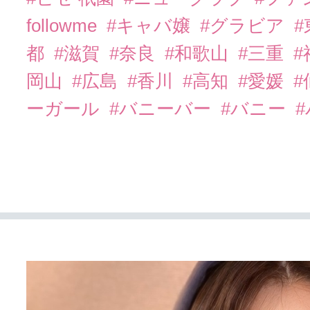
followme
#キャバ嬢
#グラビア
都
#滋賀
#奈良
#和歌山
#三重
岡山
#広島
#香川
#高知
#愛媛
#
ーガール
#バニーバー
#バニー