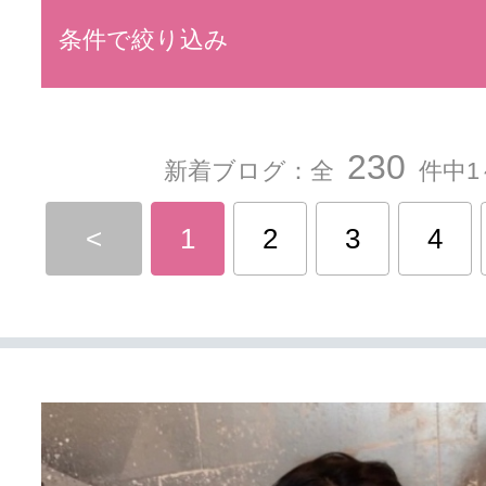
条件で絞り込み
230
新着ブログ：全
件中1
<
1
2
3
4