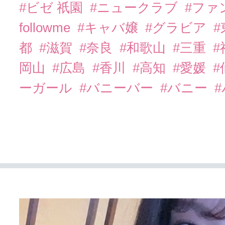
#ビゼ 祇園
#ニュークラブ
#ファ
followme
#キャバ嬢
#グラビア
都
#滋賀
#奈良
#和歌山
#三重
岡山
#広島
#香川
#高知
#愛媛
#
ーガール
#バニーバー
#バニー