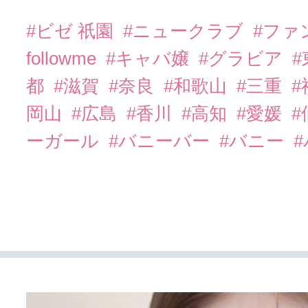
#ビゼ 祇園
#ニュークラブ
#ファ
followme
#キャバ嬢
#グラビア
都
#滋賀
#奈良
#和歌山
#三重
岡山
#広島
#香川
#高知
#愛媛
#
ーガール
#バニーバー
#バニー