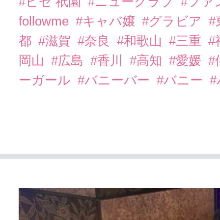
#ビゼ 祇園
#ニュークラブ
#ファ
followme
#キャバ嬢
#グラビア
都
#滋賀
#奈良
#和歌山
#三重
岡山
#広島
#香川
#高知
#愛媛
#
ーガール
#バニーバー
#バニー