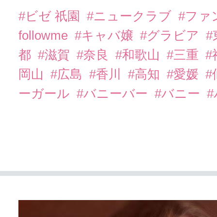
#ビゼ 祇園
#ニュークラブ
#ファ
followme
#キャバ嬢
#グラビア
都
#滋賀
#奈良
#和歌山
#三重
岡山
#広島
#香川
#高知
#愛媛
#
ーガール
#バニーバー
#バニー