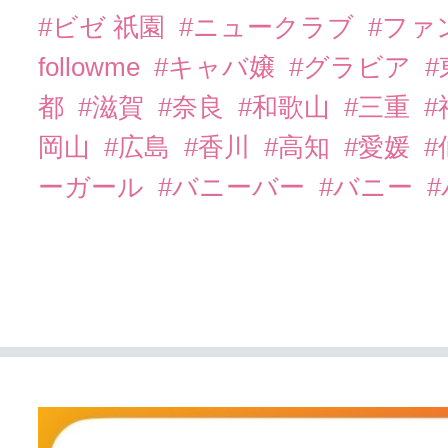
#ビゼ 祇園
#ニュークラブ
#ファ
followme
#キャバ嬢
#グラビア
都
#滋賀
#奈良
#和歌山
#三重
岡山
#広島
#香川
#高知
#愛媛
#
ーガール
#バニーバー
#バニー