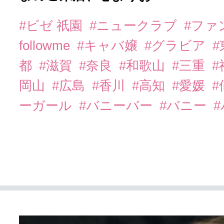
#ビゼ 祇園
#ニュークラブ
#ファ
followme
#キャバ嬢
#グラビア
都
#滋賀
#奈良
#和歌山
#三重
岡山
#広島
#香川
#高知
#愛媛
#
ーガール
#バニーバー
#バニー