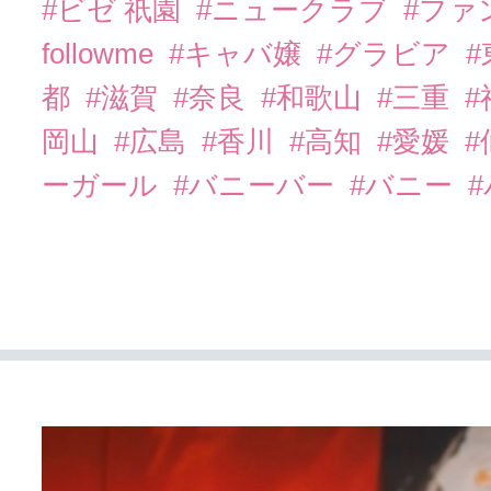
#ビゼ 祇園
#ニュークラブ
#ファ
followme
#キャバ嬢
#グラビア
都
#滋賀
#奈良
#和歌山
#三重
岡山
#広島
#香川
#高知
#愛媛
#
ーガール
#バニーバー
#バニー