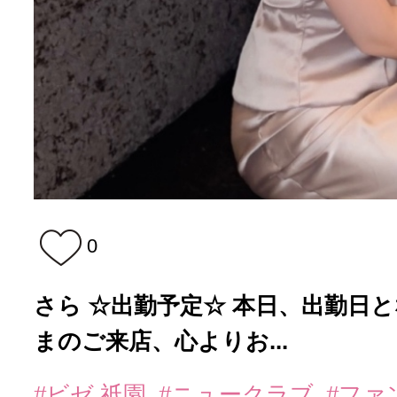
0
さら ☆出勤予定☆ 本日、出勤日となり
まのご来店、心よりお...
#ビゼ 祇園
#ニュークラブ
#ファ