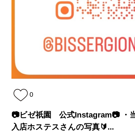
0
📷ビゼ祇園 公式Instagram📷 
入店ホステスさんの写真🔰...