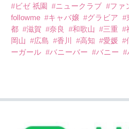
#ビゼ 祇園
#ニュークラブ
#ファ
followme
#キャバ嬢
#グラビア
都
#滋賀
#奈良
#和歌山
#三重
岡山
#広島
#香川
#高知
#愛媛
#
ーガール
#バニーバー
#バニー