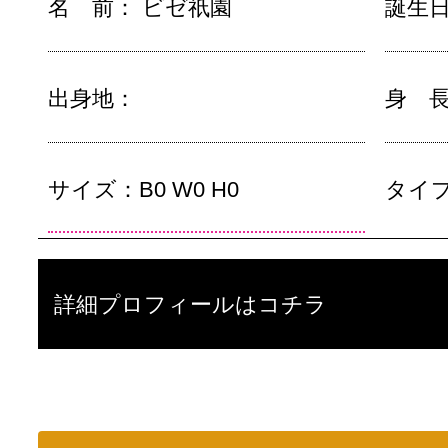
名 前：
ビゼ祇園
誕生
出身地：
身 
サイズ：
B0 W0 H0
タイ
詳細プロフィールはコチラ